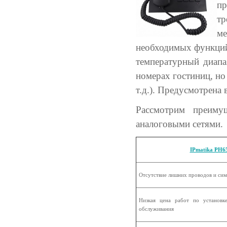
пр
т
м
необходимых функций
температурный диапа
номерах гостиниц, но
т.д.). Предусмотрена 
Рассмотрим преиму
аналоговыми сетями.
IPmatika PH
Отсутствие лишних проводов и си
Низкая цена работ по установк
обслуживания