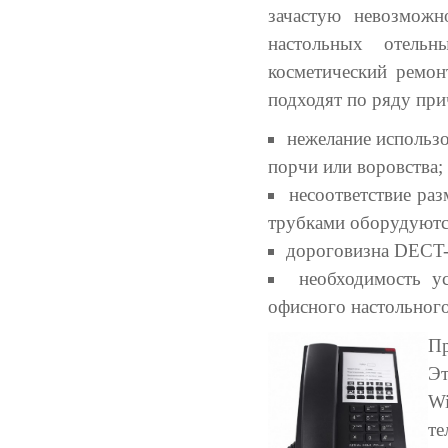
зачастую невозможн
настольных отельн
косметический ремон
подходят по ряду при
нежелание использ
порчи или воровства;
несоответствие ра
трубками оборудуютс
дороговизна DECT-
необходимость ус
офисного настольного
Пр
Эт
W
те