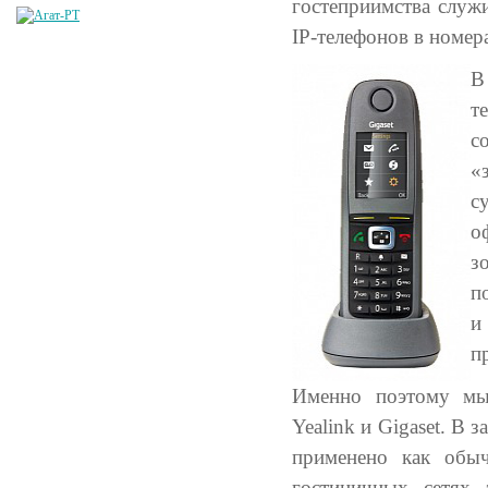
гостеприимства служ
IP-телефонов в номер
В
т
с
«
с
о
з
п
и
п
Именно поэтому мы
Yealink и Gigaset. В
применено как обыч
гостиничных сетях 