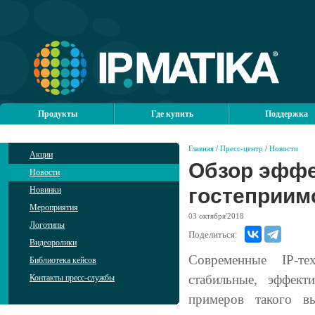
Продукты
Где купить
Поддержка
Главная
/
Пресс-центр
/
Новости
Акции
Обзор эффе
Новости
гостеприим
Новинки
Мероприятия
03
октября'2018
Логотипы
Поделиться:
Видеоролики
Современные IP-т
Библиотека кейсов
стабильные, эффек
Контакты пресс-службы
примеров такого в