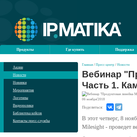
Продукты
Где купить
Поддержка
Главная
/
Пресс-центр
/
Новости
Акции
Вебинар "Пр
Новости
Часть 1. Ка
Новинки
Мероприятия
Логотипы
06
ноября'2018
Видеоролики
Поделиться:
Библиотека кейсов
В этот четверг, 8 но
Контакты пресс-службы
Milesight - проведет 