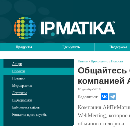
Продукты
Где купить
Поддержка
Главная
/
Пресс-центр
/
Новости
Акции
Общайтесь 
Новости
компанией 
Новинки
Мероприятия
18
декабря'2018
Логотипы
Поделиться:
Видеоролики
Компания АйПиМатика
Библиотека кейсов
WebMeeting, которое 
Контакты пресс-службы
обычного телефона.