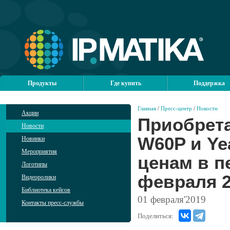
Продукты
Где купить
Поддержка
Главная
/
Пресс-центр
/
Новости
Акции
Приобрета
Новости
W60P и Ye
Новинки
Мероприятия
ценам в п
Логотипы
февраля 2
Видеоролики
Библиотека кейсов
01
февраля'2019
Контакты пресс-службы
Поделиться: