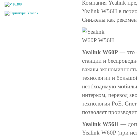
Компания Yealink пре
Yealink W56H в пери
Снижены как рекоменд
Yealink W60P
— это 
станции и беспроводн
важны экономичность
технологии и большой
необходимую мобильно
интерком, перевод зв
технология PoE. Сист
позволяет производит
Yealink W56H
— допо
Yealink W60P (при ис