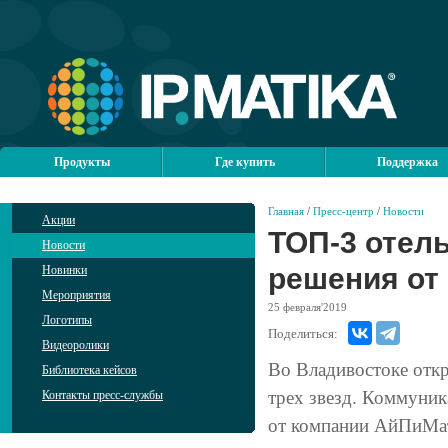
Продукты
Где купить
Поддержка
Главная
/
Пресс-центр
/
Новости
Акции
ТОП-3 отел
Новости
решения от
Новинки
Мероприятия
25
февраля'2019
Логотипы
Поделиться:
Видеоролики
Во Владивостоке отк
Библиотека кейсов
трех звезд. Коммуник
Контакты пресс-службы
от компании АйПиМа