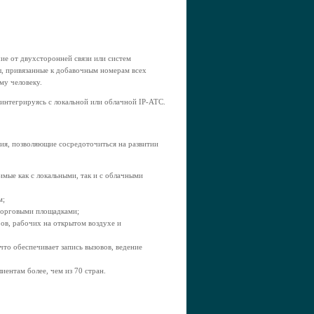
ие от двухсторонней связи или систем
, привязанные к добавочным номерам всех
му человеку.
интегрируясь с локальной или облачной IP-АТС.
ия, позволяющие сосредоточиться на развитии
мые как с локальными, так и с облачными
м;
торговыми площадками;
ров, рабочих на открытом воздухе и
то обеспечивает запись вызовов, ведение
ентам более, чем из 70 стран.