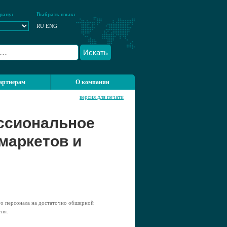
рану:
Выбрать язык:
RU
ENG
Искать
артнерам
О компании
версия для печати
ссиональное
маркетов и
го персонала на достаточно обширной
ия.