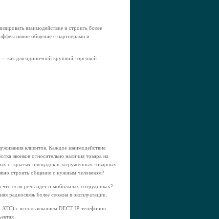
зировать взаимодействие и строить более
 эффективное общение с партнерами и
в — как для одиночной крупной торговой
луживания клиентов. Каждое взаимодействие
отка звонков относительно наличия товара на
нных открытых площадок и загруженных товарных
ктивно строить общение с нужным человеком?
о что если речь идет о мобильных сотрудниках?
яя радиосвязь более сложна в эксплуатации.
IP-АТС) с использованием DECT-IP-телефонов
ъектах.