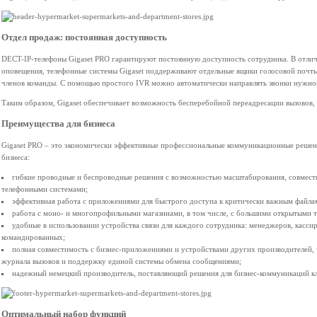
Отдел продаж: постоянная доступность
DECT-IP-телефоны Gigaset PRO гарантируют постоянную доступность сотрудника. В отлич
оповещения, телефонные системы Gigaset поддерживают отдельные ящики голосовой почты
членов команды. С помощью простого IVR можно автоматически направлять звонки нужно
Таким образом, Gigaset обеспечивает возможность бесперебойной переадресации вызовов, 
Преимущества для бизнеса
Gigaset PRO – это экономически эффективные профессиональные коммуникационные решен
бизнеса:
гибкие проводные и беспроводные решения с возможностью масштабирования, совмести
телефонными системами;
эффективная работа с приложениями для быстрого доступа к критически важным файла
работа с моно- и многопрофильными магазинами, в том числе, с большими открытыми 
удобные в использовании устройства связи для каждого сотрудника: менеджеров, касси
командированных;
полная совместимость с бизнес-приложениями и устройствами других производителей, ч
журнала вызовов и поддержку единой системы обмена сообщениями;
надежный немецкий производитель, поставляющий решения для бизнес-коммуникаций кли
Оптимальный набор функций