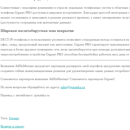
Совместимые с ведущими решениями в отрасли локальных телефонных систем и облачных 
телефоны Gigaset PRO доступны в широком ассортименте. Благодаря простой интеграции с
можно отслеживать и записывать в режиме реального времени, а также своевременно пол
(доступность сотрудника или контактные данные).
Широкая масштабируемая зона покрытия
DECT-IP-телефоны и использование роуминга позволяют сотрудникам всегда оставаться на св
офис, склад, продуктовый магазин или автостоянка. Gigaset PRO гарантирует максимально
переезде в более крупное помещение сеть легко масштабируется при помощи дополнительн
энергопотреблению устройства Gigaset PRO способны бесперебойно работать весь день от
Компания АйПиМатика предлагает партнерам расширить свой портфель продуктами премиум
создавать гибкие коммуникационные решения для удовлетворения самых разных потребност
Становитесь партнером компании АйПиМатика! Становитесь партнером Gigaset!
По всем вопросам обращайтесь по адресу
sales@ipmatika.ru
Перевод с английского: ipmatika.ru
Теги:
Gigaset
Возврат к списку