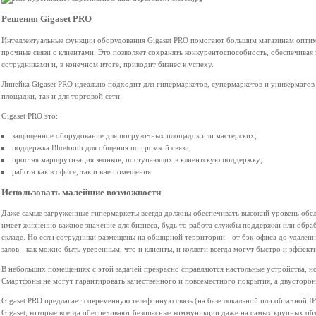
Решения Gigaset PRO
Интеллектуальные функции оборудования Gigaset PRO помогают большим магазинам оптими
прочные связи с клиентами. Это позволяет сохранять конкурентоспособность, обеспечивая
сотрудниками и, в конечном итоге, приводит бизнес к успеху.
Линейка Gigaset PRO идеально подходит для гипермаркетов, супермаркетов и универмаго
площадки, так и для торговой сети.
Gigaset PRO это:
защищенное оборудование для погрузочных площадок или мастерских;
поддержка Bluetooth для общения по громкой связи;
простая маршрутизация звонков, поступающих в клиентскую поддержку;
работа как в офисе, так и вне помещения.
Использовать малейшие возможности
Даже самые загруженные гипермаркеты всегда должны обеспечивать высокий уровень обс
имеет жизненно важное значение для бизнеса, будь то работа службы поддержки или обраб
складе. Но если сотрудники размещены на обширной территории - от бэк-офиса до удале
залов - как можно быть уверенным, что и клиенты, и коллеги всегда могут быстро и эффе
В небольших помещениях с этой задачей прекрасно справляются настольные устройства, н
Смартфоны не могут гарантировать качественного и повсеместного покрытия, а двусторонн
Gigaset PRO предлагает современную телефонную связь (на базе локальной или облачной 
Gigaset, которые всегда обеспечивают безопасные коммуникции даже на самых крупных об