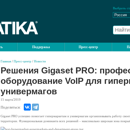
Выбрать ст
ть
Поддержка
Пресс-центр
П
Главная
/
Пресс-центр
/
Новости
Решения Gigaset PRO: профе
оборудование VoIP для гипер
универмагов
15
марта'2019
Поделиться:
Gigaset PRO успешно помогает гипермаркетам и универмагам организовывать работу свое
территории. Функциональная доминанта всех решений – максимально широкая зона покрыт