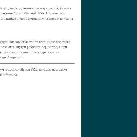
услуг унифицированных коммуникаций, бизнес-
 локальной или облачной IP-АТС все звонки
учать конкретную информацию на экране телефона
язи, вне зависимости от того, насколько велик
е покрытие внутри рабочего периметра, а при
ых базовых станций. Благодаря низкому
 одной зарядки.
-класса от Gigaset PRO, которые позволяют
ей бизнеса.