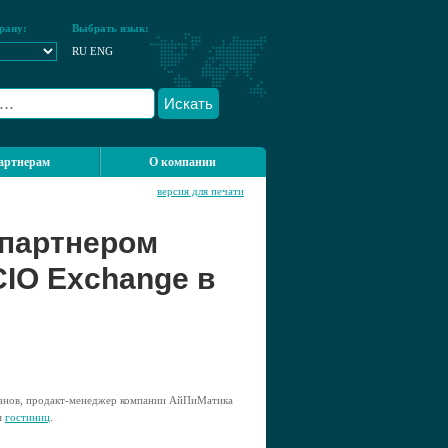
рану:
Выбрать язык:
RU
ENG
Искать
артнерам
О компании
версия для печати
 партнером
CIO Exchange в
анов, продакт-менеджер компании АйПиМатика
я
гостиниц
.