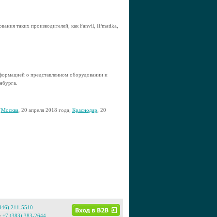
ания таких производителей, как Fanvil, IPmatika,
нформацией о представленном оборудовании и
нбурга.
(
Москва
, 20 апреля 2018 года;
Краснодар
, 20
846) 211-5510
:
+7 (383) 383-2644