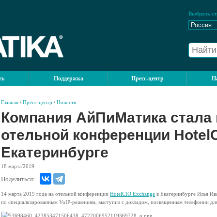
Выбрать ст
ть
Поддержка
Пресс-центр
П
Главная
/
Пресс-центр
/
Новости
Компания АйПиМатика стала
отельной конференции Hotel
Екатеринбурге
18
марта'2019
Поделиться:
14 марта 2019 года на отельной конференции
HotelCIO Exchange
в Екатеринбурге Илья Ив
по специализированным VoIP-решениям, выступил с докладом, посвященным телефонии дл