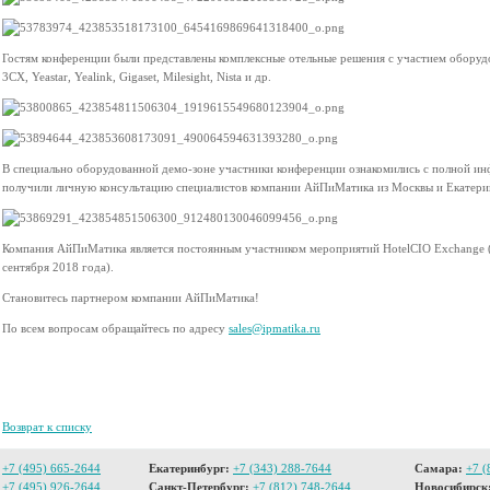
Гостям конференции были представлены комплексные отельные решения с участием оборудов
3CX, Yeastar, Yealink, Gigaset, Milesight, Nista и др.
В специально оборудованной демо-зоне участники конференции ознакомились с полной и
получили личную консультацию специалистов компании АйПиМатика из Москвы и Екатери
Компания АйПиМатика является постоянным участником мероприятий HotelCIO Exchange 
сентября 2018 года).
Становитесь партнером компании АйПиМатика!
По всем вопросам обращайтесь по адресу
sales@ipmatika.ru
Возврат к списку
+7 (495) 665-2644
Екатеринбург:
+7 (343) 288-7644
Самара:
+7 (
+7 (495) 926-2644
Санкт-Петербург:
+7 (812) 748-2644
Новосибирск