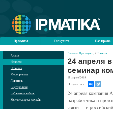
Продукты
Где купить
Поддержка
Главная
/
Пресс-центр
/
Новости
Акции
24 апреля 
Новости
семинар ко
Новинки
Мероприятия
18
апреля'2019
Логотипы
Поделиться:
Видеоролики
24 апреля компания 
Библиотека кейсов
разработчика и произ
Контакты пресс-службы
связи — и российски