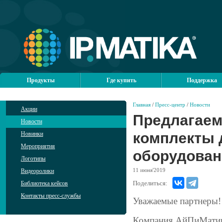
Продукты
Где купить
Поддержка
Главная
/
Пресс-центр
/
Новости
Акции
Предлагаем
Новости
комплекты 
Новинки
Мероприятия
оборудован
Логотипы
11
июня'2019
Видеоролики
Поделиться:
Библиотека кейсов
Контакты пресс-службы
Уважаемые партнеры!
Компания АйПиМатика