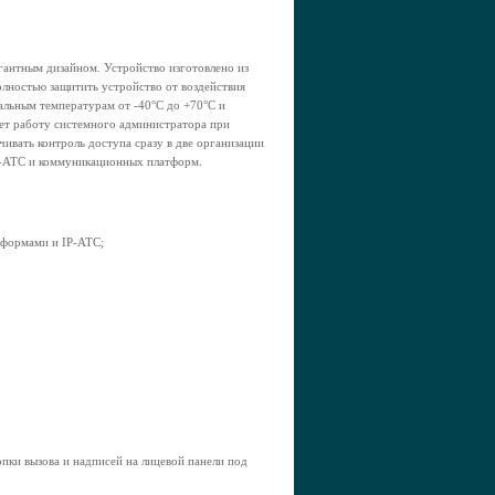
антным дизайном. Устройство изготовлено из
лностью защитить устройство от воздействия
мальным температурам от -40°С до +70°С и
ет работу системного администратора при
ивать контроль доступа сразу в две организации
P-АТС и коммуникационных платформ.
тформами и IP-АТС;
опки вызова и надписей на лицевой панели под