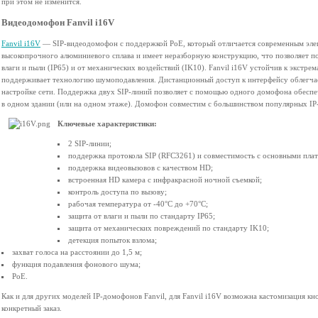
при этом не изменится.
Видеодомофон Fanvil i16V
Fanvil i16V
— SIP-видеодомофон с поддержкой PoE, который отличается современным элег
высокопрочного алюминиевого сплава и имеет неразборную конструкцию, что позволяет по
влаги и пыли (IP65) и от механических воздействий (IK10). Fanvil i16V устойчив к экстре
поддерживает технологию шумоподавления. Дистанционный доступ к интерфейсу облегча
настройке сети. Поддержка двух SIP-линий позволяет с помощью одного домофона обеспеч
в одном здании (или на одном этаже). Домофон совместим с большинством популярных I
Ключевые характеристики:
2 SIP-линии;
поддержка протокола SIP (RFC3261) и совместимость с основными пла
поддержка видеовызовов с качеством HD;
встроенная HD камера с инфракрасной ночной съемкой;
контроль доступа по вызову;
рабочая температура от -40°С до +70°С;
защита от влаги и пыли по стандарту IP65;
защита от механических повреждений по стандарту IK10;
детекция попыток взлома;
захват голоса на расстоянии до 1,5 м;
функция подавления фонового шума;
PoE.
Как и для других моделей IP-домофонов Fanvil, для Fanvil i16V возможна кастомизация кн
конкретный заказ.