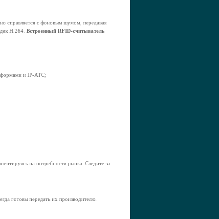
но справляется с фоновым шумом, передавая
одек H.264.
Встроенный RFID-считыватель
тформами и IP-АТС;
иентируясь на потребности рынка. Следите за
егда готовы передать их производителю.