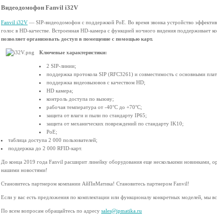
Видеодомофон Fanvil i32V
Fanvil i32V
— SIP-видеодомофон с поддержкой PoE. Во время звонка устройство эффектив
голос в HD-качестве. Встроенная HD-камера с функцией ночного видения поддерживает к
позволяет организовать доступ в помещение с помощью карт.
Ключевые характеристики:
2 SIP-линии;
поддержка протокола SIP (RFC3261) и совместимость с основными пла
поддержка видеовызовов с качеством HD;
HD камера;
контроль доступа по вызову;
рабочая температура от -40°С до +70°С;
защита от влаги и пыли по стандарту IP65;
защита от механических повреждений по стандарту IK10;
PoE;
таблица доступа 2 000 пользователей;
поддержка до 2 000 RFID-карт.
До конца 2019 года Fanvil расширит линейку оборудования еще несколькими новинками, ор
нашими новостями!
Становитесь партнером компании АйПиМатика! Становитесь партнером Fanvil!
Если у вас есть предложения по комплектации или функционалу конкретных моделей, мы вс
По всем вопросам обращайтесь по адресу
sales@ipmatika.ru