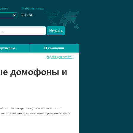
рану:
Выбрать язык:
RU
ENG
Искать
артнерам
О компании
версия для печати
вые домофоны и
ной компании-производителя абонентского
 инструментом для реализации проектов в сфере