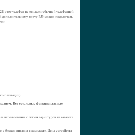
X2P, этот телефон не оснащен обычной телефонной
. К дополнительному порту RJ9 можно подключать
ени.
комплектации).
экраном. Все остальные функциональные
ля использования с любой гарнитурой из каталога
но с блоком питания в комплекте. Цена устройства