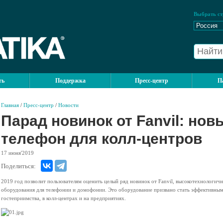
Выбрать ст
ть
Поддержка
Пресс-центр
П
Главная
/
Пресс-центр
/
Новости
Парад новинок от Fanvil: но
телефон для колл-центров
17
июня'2019
Поделиться:
2019 год позволит пользователям оценить целый ряд новинок от Fanvil, высокотехнологич
оборудования для телефонии и домофонии. Это оборудование призвано стать эффективным
гостеприимства, в колл-центрах и на предприятиях.