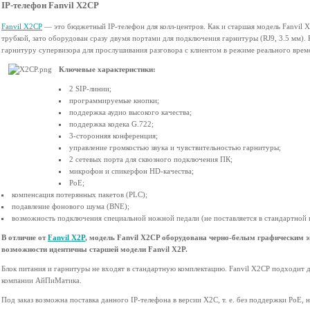
IP-телефон Fanvil X2CP
Fanvil X2CP
— это бюджетный IP-телефон для колл-центров. Как и старшая модель Fanvil 
трубкой, зато оборудован сразу двумя портами для подключения гарнитуры (RJ9, 3.5 мм)
гарнитуру супервизора для прослушивания разговора с клиентом в режиме реального врем
Ключевые характеристики:
2 SIP-линии;
программируемые кнопки;
поддержка аудио высокого качества;
поддержка кодека G.722;
3-сторонняя конференция;
управление громкостью звука и чувствительностью гарнитуры;
2 сетевых порта для сквозного подключения ПК;
микрофон и спикерфон HD-качества;
PoE;
компенсация потерянных пакетов (PLC);
подавление фонового шума (BNE);
возможность подключения специальной ножной педали (не поставляется в стандартной 
В отличие от
Fanvil X2P
, модель Fanvil X2CP оборудована черно-белым графическим 
возможности идентичны старшей модели Fanvil X2P.
Блок питания и гарнитуры не входят в стандартную комплектацию. Fanvil X2СP подходит д
компании АйПиМатика.
Под заказ возможна поставка данного IP-телефона в версии X2C, т. е. без поддержки PoE, 