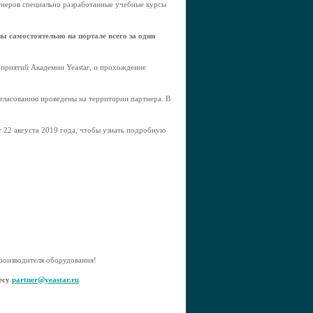
тнеров специально разработанные учебные курсы
ы самостоятельно на портале всего за один
оприятий Академии Yeastar, и прохождение
гласованию проведены на территории партнера. В
т 22 августа 2019 года, чтобы узнать подробную
роизводителя оборудования!
ресу
partner@yeastar.ru