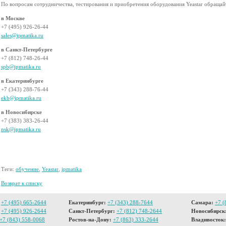
По вопросам сотрудничества, тестирования и приобретения оборудования Yeastar обращай
в Москве
+7 (495) 926-26-44
sales@ipmatika.ru
в Санкт-Петербурге
+7 (812) 748-26-44
spb@ipmatika.ru
в Екатеринбурге
+7 (343) 288-76-44
ekb@ipmatika.ru
в Новосибирске
+7 (383) 383-26-44
nsk@ipmatika.ru
Теги:
обучение
,
Yeastar
,
ipmatika
Возврат к списку
+7 (495) 665-2644
Екатеринбург:
+7 (343) 288-7644
Самара:
+7 (
+7 (495) 926-2644
Санкт-Петербург:
+7 (812) 748-2644
Новосибирск
+7 (843) 558-0068
Ростов-на-Дону:
+7 (863) 333-2644
Владивосток: