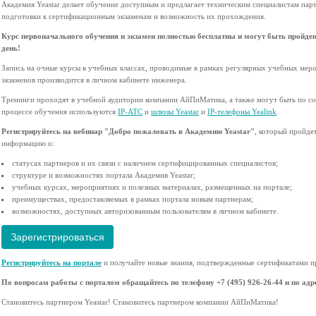
Академия Yeastar делает обучение доступным и предлагает техническим специалистам пар
подготовки к сертификационным экзаменам и возможность их прохождения.
Курс первоначального обучения и экзамен полностью бесплатны и могут быть пройден
день!
Запись на очные курсы в учебных классах, проводимые в рамках регулярных учебных мер
экзаменов производится в личном кабинете инженера.
Тренинги проходят в учебной аудитории компании АйПиМатика, а также могут быть по со
процессе обучения используются
IP-АТС
и
шлюзы Yeastar
и
IP-телефоны Yealink
.
Регистрируйтесь на вебинар "Добро пожаловать в Академию Yeastar"
, который пройде
информацию о:
статусах партнеров и их связи с наличием сертифицированных специалистов;
структуре и возможностях портала Академия Yeastar;
учебных курсах, мероприятиях и полезных материалах, размещенных на портале;
преимуществах, предоставляемых в рамках портала новым партнерам;
возможностях, доступных авторизованным пользователям в личном кабинете.
Зарегистрироваться
Регистрируйтесь на портале
и получайте новые знания, подтвержденные сертификатами п
По вопросам работы с порталом обращайтесь по телефону +7 (495) 926-26-44 и по ад
Становитесь партнером Yeastar! Становитесь партнером компании АйПиМатика!