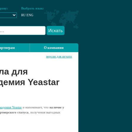
рану:
Выбрать язык:
RU
ENG
Искать
артнерам
О компании
версия для печати
ла для
демия Yeastar
кадемия Yeastar
и напоминает, что
наличие у
тнерского статуса
, получения выгодных