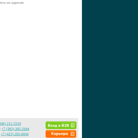
тесь по адресам:
846) 211-5510
:
+7 (383) 383-2644
+7 (423) 205-6044