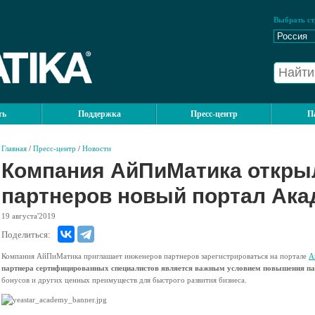
Выбрать ст
ть
Поддержка
Пресс-центр
П
Главная
/
Пресс-центр
/
Новости
Компания АйПиМатика откры
партнеров новый портал Ака
19
августа'2019
Поделиться:
Компания АйПиМатика приглашает инженеров партнеров зарегистрироваться на портале
А
партнера сертифицированных специалистов является важным условием повышения пар
бонусов и других ценных преимуществ для быстрого развития бизнеса.