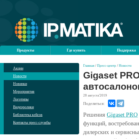
Продукты
Где купить
Поддержка
Главная
/
Пресс-центр
/
Новости
Акции
Gigaset PRO
Новости
автосалоно
Новинки
Мероприятия
28
августа'2019
Логотипы
Поделиться:
Видеоролики
Решения
Gigaset PRO
Библиотека кейсов
функций, востребова
Контакты пресс-службы
дилерских и сервисны