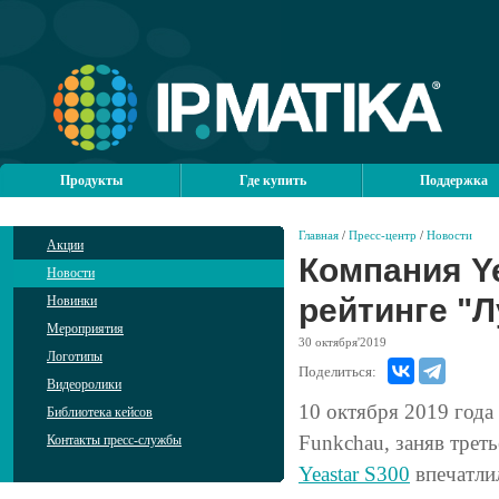
Продукты
Где купить
Поддержка
Главная
/
Пресс-центр
/
Новости
Акции
Компания Ye
Новости
рейтинге "Л
Новинки
Мероприятия
30
октября'2019
Логотипы
Поделиться:
Видеоролики
10 октября 2019 года
Библиотека кейсов
Funkchau, заняв трет
Контакты пресс-службы
Yeastar S300
впечатли