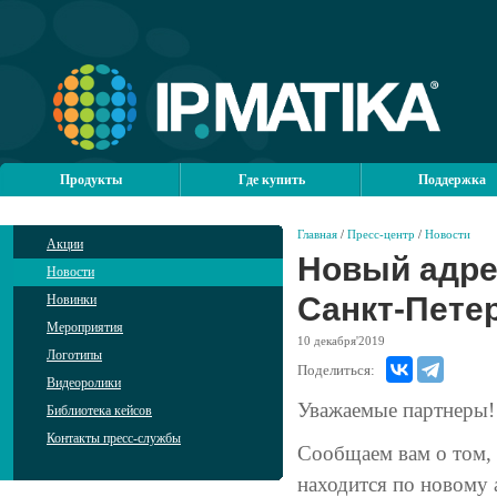
Продукты
Где купить
Поддержка
Главная
/
Пресс-центр
/
Новости
Акции
Новый адре
Новости
Санкт-Пете
Новинки
Мероприятия
10
декабря'2019
Логотипы
Поделиться:
Видеоролики
Уважаемые партнеры!
Библиотека кейсов
Контакты пресс-службы
Сообщаем вам о том,
находится по новому 