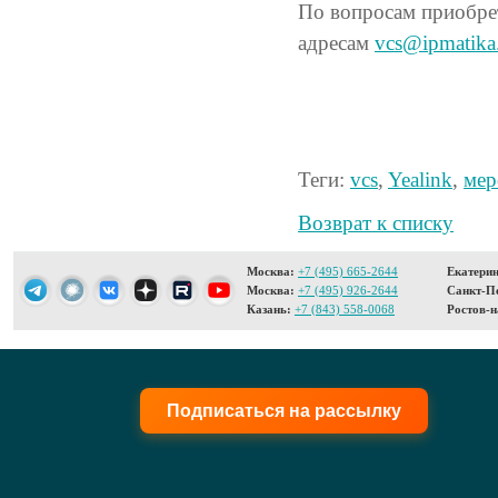
По вопросам приобр
адресам
vcs@ipmatika
Теги:
vcs
,
Yealink
,
мер
Возврат к списку
Москва:
+7 (495) 665-2644
Екатерин
Москва:
+7 (495) 926-2644
Санкт-Пе
Казань:
+7 (843) 558-0068
Ростов-н
Подписаться на рассылку