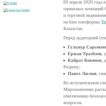
09 апреля 2020 года 
сервисных компаний Q
и торговой недвижим
на базе платформы
Ye
Казахстан.
Перед аудиторией (то
Гульнур Сарсекее
Ержан Уразбаев
, 
Кайрат Кокенов
, 
Property;
Павел Люлин
, ге
Во вступительном сл
Мирошниченко расска
обеспечению безопасн
вопросов.