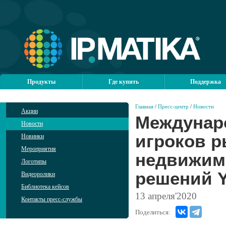
Продукты
Где купить
Поддержка
Главная
/
Пресс-центр
/
Новости
Акции
Междунар
Новости
игроков р
Новинки
Мероприятия
недвижимо
Логотипы
решений Y
Видеоролики
Библиотека кейсов
13
апреля'2020
Контакты пресс-службы
Поделиться: