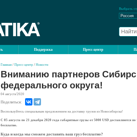
Выбрать ст
ть
Поддержка
Пресс-центр
П
Главная
/
Пресс-центр
/
Новости
Вниманию партнеров Сибирс
федерального округа!
04
августа'2020
Поделиться:
Воспользуйтесь специальным предложением на доставку грузов из Новосибирска!
С 05 августа по 21 декабря 2020 года габаритные грузы от 5000 USD доставляются по
бесплатно.
Куда и когда мы сможем доставить ваш груз бесплатно?