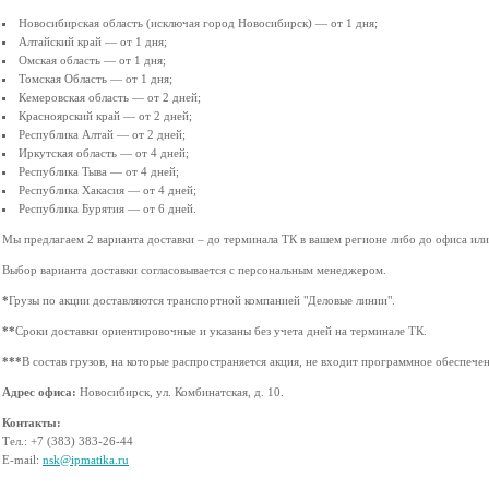
Новосибирская область (исключая город Новосибирск) — от 1 дня;
Алтайский край — от 1 дня;
Омская область — от 1 дня;
Томская Область — от 1 дня;
Кемеровская область — от 2 дней;
Красноярский край — от 2 дней;
Республика Алтай — от 2 дней;
Иркутская область — от 4 дней;
Республика Тыва — от 4 дней;
Республика Хакасия — от 4 дней;
Республика Бурятия — от 6 дней.
Мы предлагаем 2 варианта доставки – до терминала ТК в вашем регионе либо до офиса или
Выбор варианта доставки согласовывается с персональным менеджером.
*
Грузы по акции доставляются транспортной компанией "Деловые линии".
**
Сроки доставки ориентировочные и указаны без учета дней на терминале ТК.
***
В состав грузов, на которые распространяется акция, не входит программное обеспечен
Адрес офиса:
Новосибирск, ул. Комбинатская, д. 10.
Контакты:
Тел.: +7 (383) 383-26-44
E-mail:
nsk@ipmatika.ru