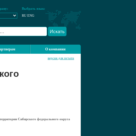
рану:
Выбрать язык:
RU
ENG
Искать
артнерам
О компании
версия для печати
кого
 территории Сибирского федерального округа