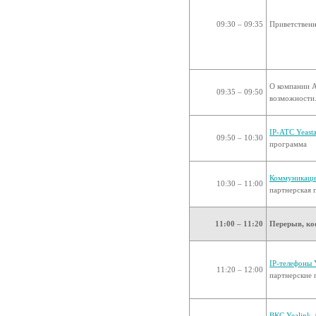
09:30 – 09:35
Приветственн
О компании 
09:35 – 09:50
возможности
IP-АТС Yeasta
09:50 – 10:30
программа
Коммуникаци
10:30 – 11:00
партнерская 
11:00 – 11:20
Перерыв, ко
IP-телефоны 
11:20 – 12:00
партнерские 
ВКС Yealink
.