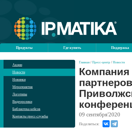
Продукты
Где купить
Поддержка
Главная
/
Пресс-центр
/
Новости
Акции
Компания
Новости
партнеров
Новинки
Мероприятия
Приволжск
Логотипы
конферен
Видеоролики
Библиотека кейсов
09
сентября'2020
Контакты пресс-службы
Поделиться: