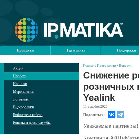
Продукты
Где купить
Поддержка
Главная
/
Пресс-центр
/
Новости
Акции
Снижение р
Новости
розничных 
Новинки
Мероприятия
Yealink
Логотипы
11
декабря'2020
Видеоролики
Поделиться:
Библиотека кейсов
Контакты пресс-службы
Уважаемые партнеры!
Компания АйПиМатика