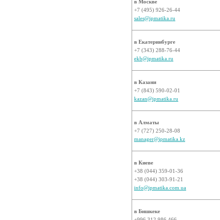
в Москве
+7 (495) 926-26-44
sales@ipmatika.ru
в Екатеринбурге
+7 (343) 288-76-44
ekb@ipmatika.ru
в Казани
+7 (843) 590-02-01
kazan@ipmatika.ru
в Алматы
+7 (727) 250-28-08
manager@ipmatika.kz
в Киеве
+38 (044) 359-01-36
+38 (044) 303-91-21
info@ipmatika.com.ua
в Бишкеке
+996 312 986 466