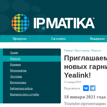
Продукты
Где купить
Поддержка
Главная
/
Пресс-центр
/
Новости
Акции
Приглашаем
Новости
новых гарн
Новинки
Мероприятия
Yealink!
Логотипы
12
января'2021
Видеоролики
Поделиться:
Библиотека кейсов
Контакты пресс-службы
18 января 2021 года
Youtube-презентацию