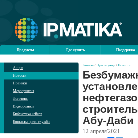
Продукты
Где купить
Поддержка
Главная
/
Пресс-центр
/
Новости
Акции
Безбумажн
Новости
установле
Новинки
Мероприятия
нефтегазо
Логотипы
строитель
Видеоролики
Библиотека кейсов
Абу-Даби
Контакты пресс-службы
12
апреля'2021