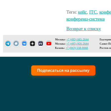
Теги:
кейс
,
ITC
,
конфе
конференц-система
Возврат к списку
Москва:
+7 (495) 665-2644
Екатерин
Москва:
+7 (495) 926-2644
Санкт-Пе
Казань:
+7 (843) 558-0068
Ростов-н
Подписаться на рассылку