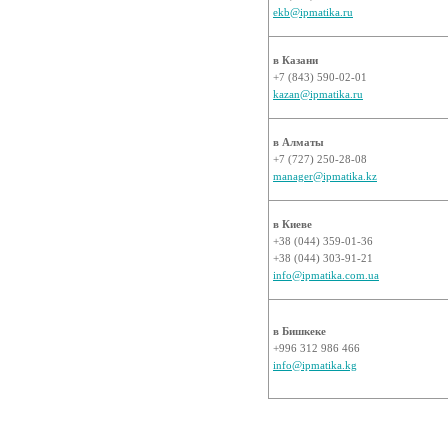
ekb@ipmatika.ru
в Казани
+7 (843) 590-02-01
kazan@ipmatika.ru
в Алматы
+7 (727) 250-28-08
manager@ipmatika.kz
в Киеве
+38 (044) 359-01-36
+38 (044) 303-91-21
info@ipmatika.com.ua
в Бишкеке
+996 312 986 466
info@ipmatika.kg