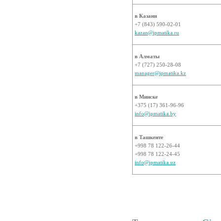
в Казани
+7 (843) 590-02-01
kazan@ipmatika.ru
в Алматы
+7 (727) 250-28-08
manager@ipmatika.kz
в Минске
+375 (17) 361-96-96
info@ipmatika.by
в Ташкенте
+998 78 122-26-44
+998 78 122-24-45
info@ipmatika.uz