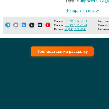
Теги:
микросота
,
Giga
Возврат к списку
Москва:
+7 (495) 665-2644
Екатерин
Москва:
+7 (495) 926-2644
Санкт-Пе
Казань:
+7 (843) 558-0068
Ростов-н
Подписаться на рассылку