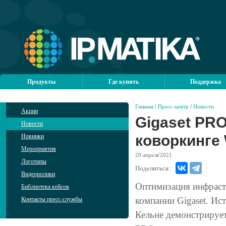
Продукты
Где купить
Поддержка
Главная
/
Пресс-центр
/
Новости
Акции
Gigaset PR
Новости
коворкинге 
Новинки
Мероприятия
20
апреля'2021
Логотипы
Поделиться:
Видеоролики
Оптимизация инфраст
Библиотека кейсов
компании Gigaset. Ис
Контакты пресс-службы
Кельне демонстрирует