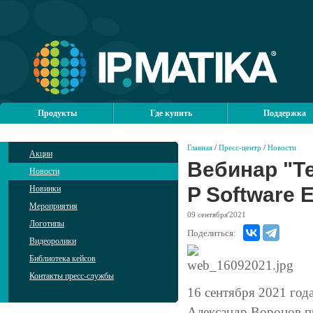
Продукты
Где купить
Поддержка
Главная
/
Пресс-центр
/
Новости
Акции
Вебинар "Т
Новости
P Software E
Новинки
Мероприятия
09
сентября'2021
Логотипы
Поделиться:
Видеоролики
Библиотека кейсов
Контакты пресс-службы
16 сентября 2021 год
Александр Воронов пр