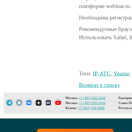
платформе webinar.ru.
Необходима регистрац
Рекомендуемые браузе
Использовать Safari, I
Теги:
IP-АТС
,
Yeastar
,
Возврат к списку
Москва:
+7 (495) 665-2644
Екатерин
Москва:
+7 (495) 926-2644
Санкт-Пе
Казань:
+7 (843) 558-0068
Ростов-н