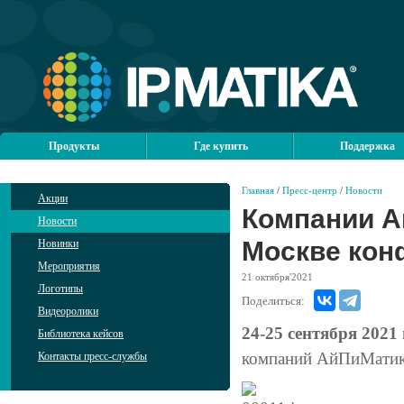
Продукты
Где купить
Поддержка
Главная
/
Пресс-центр
/
Новости
Акции
Компании А
Новости
Москве кон
Новинки
Мероприятия
21
октября'2021
Логотипы
Поделиться:
Видеоролики
24-25 сентября 2021 
Библиотека кейсов
компаний АйПиМатика 
Контакты пресс-службы