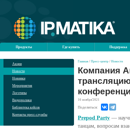
Продукты
Где купить
Поддержка
Главная
/
Пресс-центр
/
Новости
Акции
Компания А
Новости
трансляцию
Новинки
Мероприятия
конференци
Логотипы
16
ноября'2021
Видеоролики
Поделиться:
Библиотека кейсов
Контакты пресс-службы
Prepod Party
— научн
танцам, вопросам вза