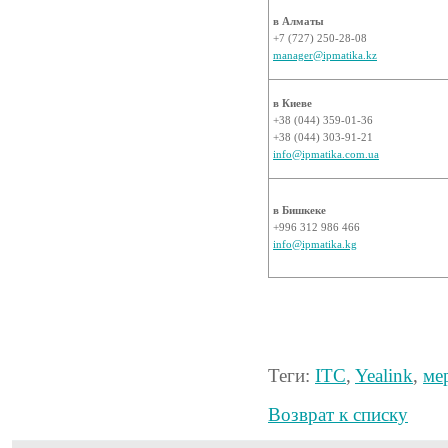
в Алматы
+7 (727) 250-28-08
manager@ipmatika.kz
в Киеве
+38 (044) 359-01-36
+38 (044) 303-91-21
info@ipmatika.com.ua
в Бишкеке
+996 312 986 466
info@ipmatika.kg
Теги:
ITC
,
Yealink
,
ме
Возврат к списку