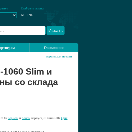
рану:
Выбрать язык:
RU
ENG
Искать
артнерам
О компании
версия для печати
1060 Slim и
ны со склада
im (в
черном
и
белом
корпусе) и мини-ПК
Qbic
залов, а также для управления