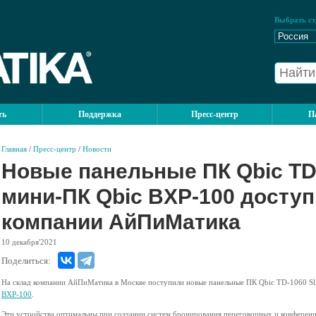
Выбрать ст
ть
Поддержка
Пресс-центр
П
Главная
/
Пресс-центр
/
Новости
Новые панельные ПК Qbic TD-
мини-ПК Qbic BXP-100 доступ
компании АйПиМатика
10
декабря'2021
Поделиться:
На склад компании АйПиМатика в Москве поступили новые панельные ПК Qbic TD-1060 Sl
BXP-100
.
Эти устройства оптимальны при создании систем бронирования переговорных и конференц-