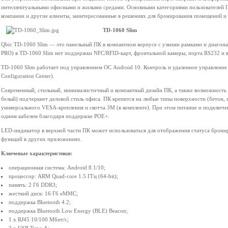
интеллектуальными офисными и жилыми средами. Основными категориями пользователей ПК
компании и другие клиенты, заинтересованные в решениях для бронирования помещений и D
TD-1060 Slim
Qbic TD-1060 Slim — это панельный ПК в компактном корпусе с узкими рамками и диагона
PRO) в TD-1060 Slim нет поддержки NFC/RFID-карт, фронтальной камеры, порта RS232 и 
TD-1060 Slim работает под управлением ОС Android 10. Контроль и удаленное управление
Configuration Center).
Современный, стильный, минималистичный и компактный дизайн ПК, а также возможность 
белый) подчеркнет деловой стиль офиса. ПК крепится на любые типы поверхности (бетон, г
универсального VESA-крепления и скотча 3М (в комплекте). При этом питание и подключ
одним кабелем благодаря поддержке POE+.
LED-индикатор в верхней части ПК может использоваться для отображения статуса брони
функций в других приложениях.
Ключевые характеристики:
операционная система: Android 8.1/10;
процессор: ARM Quad-core 1.5 ГГц (64-bit);
память: 2 Гб DDR3;
жесткий диск: 16 Гб eMMC;
поддержка Bluetooth 4.2;
поддержка Bluetooth Low Energy (BLE) Beacon;
1 x RJ45 10/100 Mбит/с;