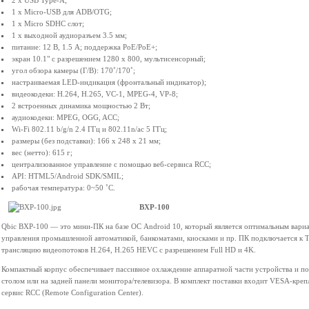
2 x USB Type-A;
1 х Micro-USB для ADB/OTG;
1 х Micro SDHC слот;
1 x выходной аудиоразъем 3.5 мм;
питание: 12 В, 1.5 A; поддержка PoE/PoE+;
экран 10.1" с разрешением 1280 х 800, мультисенсорный;
угол обзора камеры (Г/В): 170˚/170˚;
настраиваемая LED-индикация (фронтальный индикатор);
видеокодеки: H.264, H.265, VC-1, MPEG-4, VP-8;
2 встроенных динамика мощностью 2 Вт;
аудиокодеки: MPEG, OGG, ACC;
Wi-Fi 802.11 b/g/n 2.4 ГГц и 802.11n/ac 5 ГГц;
размеры (без подставки): 166 x 248 x 21 мм;
вес (нетто): 615 г;
централизованное управление с помощью веб-сервиса RCC;
API: HTML5/Android SDK/SMIL;
рабочая температура: 0~50 ˚C.
BXP-100
Qbic BXP-100 — это мини-ПК на базе ОС Android 10, который является оптимальным вариан
управления промышленной автоматикой, банкоматами, киосками и пр. ПК подключается к 
трансляцию видеопотоков H.264, H.265 HEVC с разрешением Full HD и 4K.
Компактный корпус обеспечивает пассивное охлаждение аппаратной части устройства и поз
столом или на задней панели монитора/телевизора. В комплект поставки входит VESA-креп
сервис RCC (Remote Configuration Center).