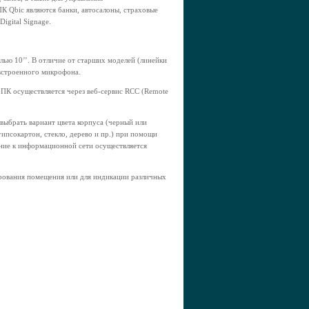
 Qbic являются банки, автосалоны, страховые
igital Signage.
лью 10’’. В отличие от старших моделей (линейки
встроенного микрофона.
 ПК осуществляется через веб-сервис RCC (Remote
выбрать вариант цвета корпуса (черный или
ипсокартон, стекло, дерево и пр.) при помощи
ение к информационной сети осуществляется
рования помещения или для индикации различных