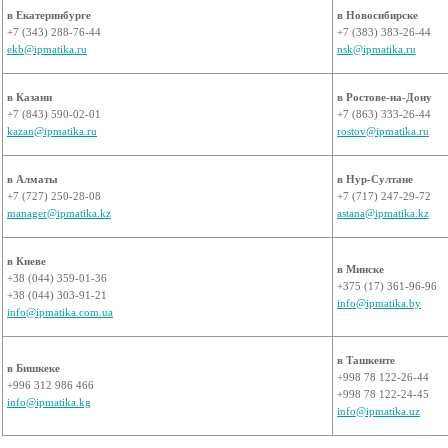
в Екатеринбурге
в Новосибирске
+7 (343) 288-76-44
+7 (383) 383-26-44
ekb@ipmatika.ru
nsk@ipmatika.ru
в Казани
в Ростове-на-Дону
+7 (843) 590-02-01
+7 (863) 333-26-44
kazan@ipmatika.ru
rostov@ipmatika.ru
в Алматы
в Нур-Султане
+7 (727) 250-28-08
+7 (717) 247-29-72
manager@ipmatika.kz
astana@ipmatika.kz
в Киеве
в Минске
+38 (044) 359-01-36
+375 (17) 361-96-96
+38 (044) 303-91-21
info@ipmatika.by
info@ipmatika.com.ua
в Ташкенте
в Бишкеке
+998 78 122-26-44
+996 312 986 466
+998 78 122-24-45
info@ipmatika.kg
info@ipmatika.uz