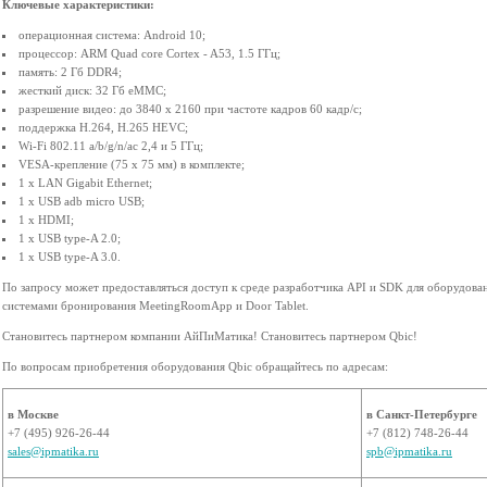
Ключевые характеристики:
операционная система: Android 10;
процессор: ARM Quad core Cortex - A53, 1.5 ГГц;
память: 2 Гб DDR4;
жесткий диск: 32 Гб eMMC;
разрешение видео: до 3840 х 2160 при частоте кадров 60 кадр/с;
поддержка H.264, H.265 HEVC;
Wi-Fi 802.11 a/b/g/n/ac 2,4 и 5 ГГц;
VESA-крепление (75 x 75 мм) в комплекте;
1 x LAN Gigabit Ethernet;
1 x USB adb micro USB;
1 x HDMI;
1 x USB type-A 2.0;
1 x USB type-A 3.0.
По запросу может предоставляться доступ к среде разработчика API и SDK для оборудова
системами бронирования MeetingRoomApp и Door Tablet.
Становитесь партнером компании АйПиМатика! Становитесь партнером Qbic!
По вопросам приобретения оборудования Qbic обращайтесь по адресам:
в Москве
в Санкт-Петербурге
+7 (495) 926-26-44
+7 (812) 748-26-44
sales@ipmatika.ru
spb@ipmatika.ru