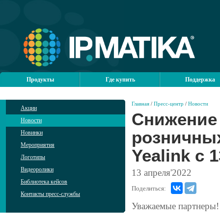
Продукты
Где купить
Поддержка
Главная
/
Пресс-центр
/
Новости
Акции
Снижение
Новости
розничных
Новинки
Мероприятия
Yealink c 
Логотипы
Видеоролики
13
апреля'2022
Библиотека кейсов
Поделиться:
Контакты пресс-службы
Уважаемые партнеры!