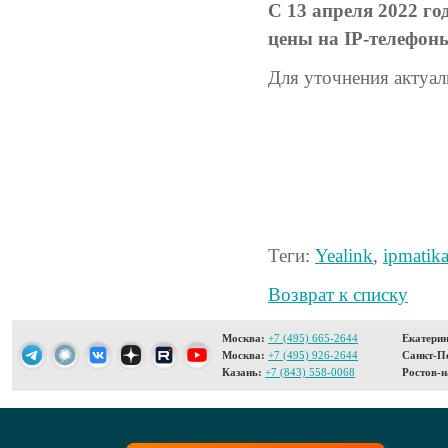
С 13 апреля 2022 г
цены на IP-телефоны
Для уточнения актуал
Теги:
Yealink
,
ipmatik
Возврат к списку
Москва:
+7 (495) 665-2644
Екатерин
Москва:
+7 (495) 926-2644
Санкт-Пе
Казань:
+7 (843) 558-0068
Ростов-н