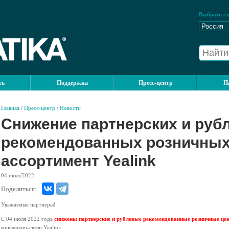
Выбрать ст
ть
Поддержка
Пресс-центр
П
Главная
/
Пресс-центр
/
Новости
Снижение партнерских и руб
рекомендованных розничных 
ассортимент Yealink
04
июля'2022
Поделиться:
Уважаемые партнеры!
С 04 июля 2022 года
снижены партнерские и рублевые рекомендованные розничные це
конференц-связи Yealink.