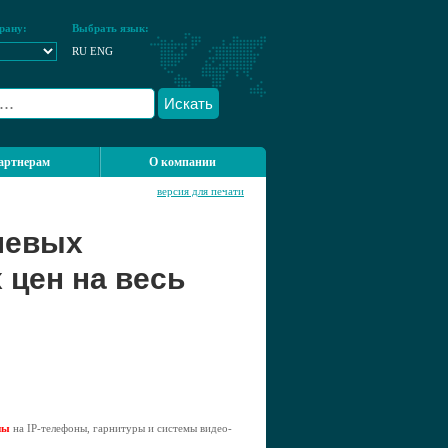
рану:
Выбрать язык:
RU
ENG
Искать
артнерам
О компании
версия для печати
левых
цен на весь
ны
на IP-телефоны, гарнитуры и системы видео-