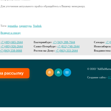
Для уточнения актуального прайса обращайтесь к Вашему менеджеру.
Теги:
ipmatika
,
гарнитура
,
Yealink
Возврат к списку
+7 (495) 665-2644
Екатеринбург:
+7 (343) 288-7644
Самара:
+7 (
+7 (495) 926-2644
Санкт-Петербург:
+7 (812) 748-2644
Новосибирск
+7 (843) 558-0068
Ростов-на-Дону:
+7 (863) 333-2644
Владивосток:
© ООО "АйПиМатик
на рассылку
Создание сайта -
I