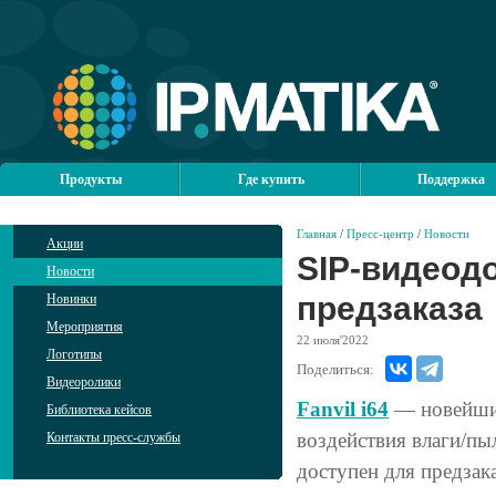
Продукты
Где купить
Поддержка
Главная
/
Пресс-центр
/
Новости
Акции
SIP-видеодо
Новости
предзаказа
Новинки
Мероприятия
22
июля'2022
Логотипы
Поделиться:
Видеоролики
Fanvil i64
— новейший
Библиотека кейсов
воздействия влаги/пы
Контакты пресс-службы
доступен для предзака