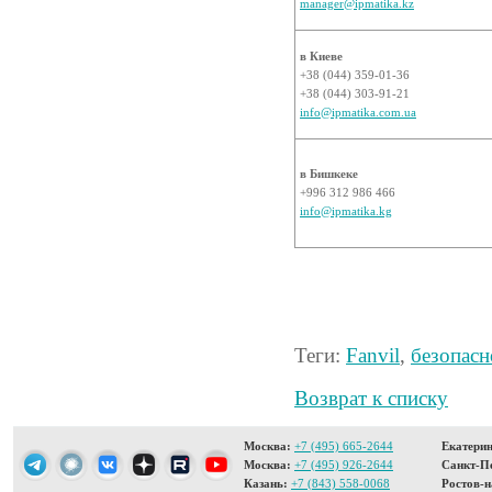
manager@ipmatika.kz
в Киеве
+38 (044) 359-01-36
+38 (044) 303-91-21
info@ipmatika.com.ua
в Бишкеке
+996 312 986 466
info@ipmatika.kg
Теги:
Fanvil
,
безопасн
Возврат к списку
Москва:
+7 (495) 665-2644
Екатерин
Москва:
+7 (495) 926-2644
Санкт-Пе
Казань:
+7 (843) 558-0068
Ростов-н