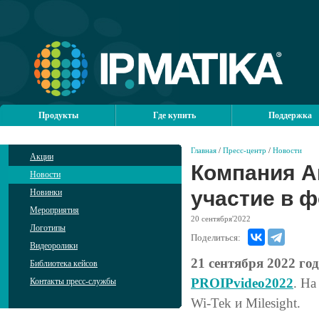
Продукты
Где купить
Поддержка
Главная
/
Пресс-центр
/
Новости
Акции
Компания А
Новости
участие в 
Новинки
Мероприятия
20
сентября'2022
Логотипы
Поделиться:
Видеоролики
21 сентября 2022 го
Библиотека кейсов
PROIPvideo2022
. Н
Контакты пресс-службы
Wi-Tek и Milesight.