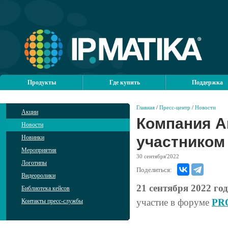
Продукты
Где купить
Поддержка
Главная
/
Пресс-центр
/
Новости
Акции
Компания А
Новости
участником
Новинки
Мероприятия
30
сентября'2022
Логотипы
Поделиться:
Видеоролики
21 сентября 2022 го
Библиотека кейсов
участие в форуме
PRO
Контакты пресс-службы