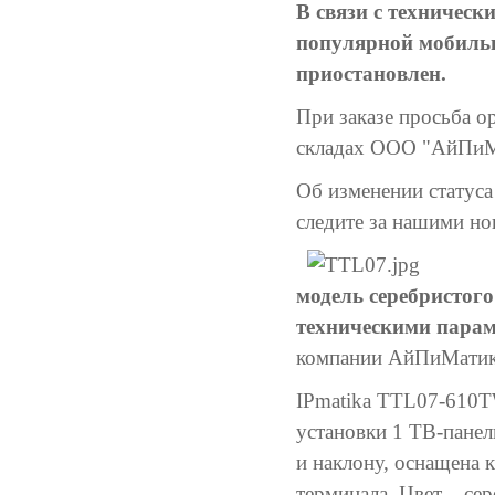
В связи с техничес
популярной мобиль
приостановлен.
При заказе просьба о
складах ООО "АйПиМ
Об изменении статус
следите за нашими но
модель серебристог
техническими парам
компании АйПиМатик
IPmatika TTL07-610T
установки 1 ТВ-панел
и наклону, оснащена 
терминала. Цвет – се