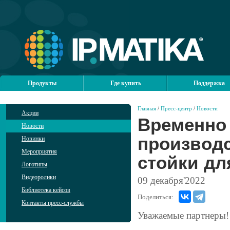
Продукты
Где купить
Поддержка
Главная
/
Пресс-центр
/
Новости
Акции
Временно
Новости
производ
Новинки
Мероприятия
стойки дл
Логотипы
Видеоролики
09
декабря'2022
Библиотека кейсов
Поделиться:
Контакты пресс-службы
Уважаемые партнеры!