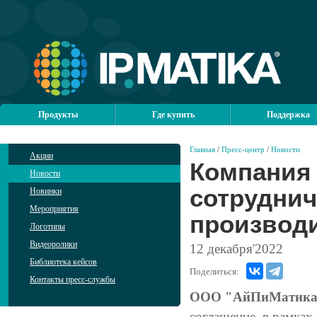
Продукты
Где купить
Поддержка
Главная
/
Пресс-центр
/
Новости
Акции
Компания
Новости
сотруднич
Новинки
Мероприятия
производи
Логотипы
Видеоролики
12
декабря'2022
Библиотека кейсов
Поделиться:
Контакты пресс-службы
ООО "АйПиМатика" 
соглашение, в рамках