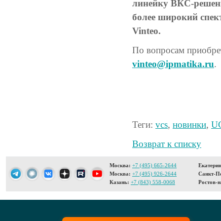
линейку ВКС-решени
более широкий спек
Vinteo.
По вопросам приобрет
vinteo@ipmatika.ru
.
Теги:
vcs
,
новинки
,
U
Возврат к списку
Москва:
+7 (495) 665-2644
Екатерин
Москва:
+7 (495) 926-2644
Санкт-Пе
Казань:
+7 (843) 558-0068
Ростов-н