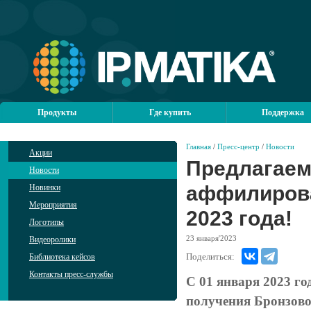
Продукты
Где купить
Поддержка
Главная
/
Пресс-центр
/
Новости
Акции
Предлагаем
Новости
аффилирова
Новинки
Мероприятия
2023 года!
Логотипы
23
января'2023
Видеоролики
Поделиться:
Библиотека кейсов
Контакты пресс-службы
С 01 января 2023 го
получения Бронзовог