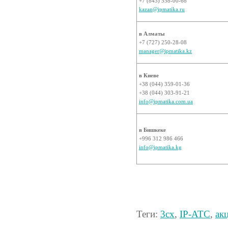
+7 (843) 558-00-68
kazan@ipmatika.ru
в Алматы
+7 (727) 250-28-08
manager@ipmatika.kz
в Киеве
+38 (044) 359-01-36
+38 (044) 303-91-21
info@ipmatika.com.ua
в Бишкеке
+996 312 986 466
info@ipmatika.kg
Теги:
3cx
,
IP-АТС
,
ак