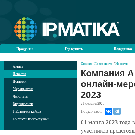
Продукты
Где купить
Поддержка
Главная
/
Пресс-центр
/
Новости
Акции
Компания А
Новости
онлайн-мер
Новинки
Мероприятия
2023
Логотипы
21
февраля'2023
Видеоролики
Поделиться:
Библиотека кейсов
Контакты пресс-службы
01 марта 2023 года
в
участников предсто