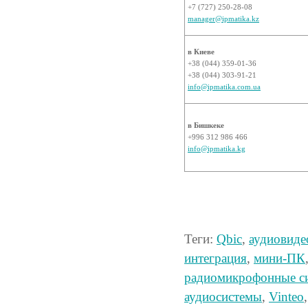
+7 (727) 250-28-08
manager@ipmatika.kz
в Киеве
+38 (044) 359-01-36
+38 (044) 303-91-21
info@ipmatika.com.ua
в Бишкеке
+996 312 986 466
info@ipmatika.kg
Теги:
Qbic
,
аудиовиде
интеграция
,
мини-ПК
радиомикрофонные с
аудиосистемы
,
Vinteo