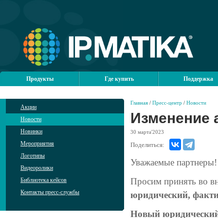
Продукты
Где купить
Поддержка
Главная
/
Пресс-центр
/
Новости
Акции
Изменение 
Новости
Новинки
30
марта'2023
Мероприятия
Поделиться:
Логотипы
Уважаемые партнеры!
Видеоролики
Просим принять во в
Библиотека кейсов
Контакты пресс-службы
юридический, факт
Новый юридический