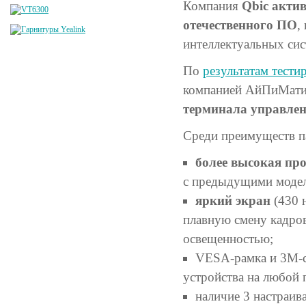
Компания
Qbic акти
отечественного ПО
,
интеллектуальных сис
По
результатам тести
компанией АйПиМати
терминала управлени
Среди преимуществ п
более высокая пр
с предыдущими моде
яркий экран
(430 
плавную смену кадро
освещенностью;
VESA-рамка и 3M-
устройства на любой 
наличие 3 настраи