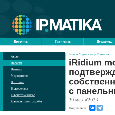
Продукты
Где купить
Поддержка
Главная
/
Пресс-центр
/
Новости
Акции
iRidium m
Новости
подтверж
Новинки
Мероприятия
собствен
Логотипы
с панельн
Видеоролики
Библиотека кейсов
30
марта'2023
Контакты пресс-службы
Поделиться: