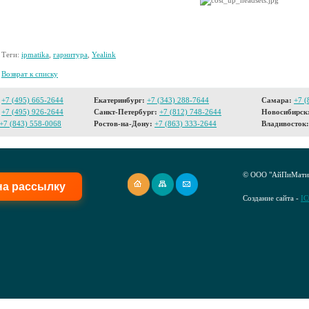
Теги:
ipmatika
,
гарнитура
,
Yealink
Возврат к списку
+7 (495) 665-2644
Екатеринбург:
+7 (343) 288-7644
Самара:
+7 (
+7 (495) 926-2644
Санкт-Петербург:
+7 (812) 748-2644
Новосибирск
+7 (843) 558-0068
Ростов-на-Дону:
+7 (863) 333-2644
Владивосток:
© ООО "АйПиМатик
на рассылку
Создание сайта -
I