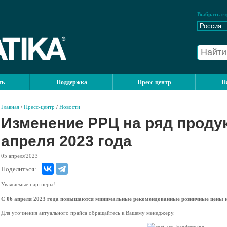
Выбрать ст
ть
Поддержка
Пресс-центр
П
Главная
/
Пресс-центр
/
Новости
Изменение РРЦ на ряд продукт
апреля 2023 года
05
апреля'2023
Поделиться:
Уважаемые партнеры!
С 06 апреля 2023 года повышаются минимальные рекомендованные розничные цены на
Для уточнения актуального прайса обращайтесь к Вашему менеджеру.