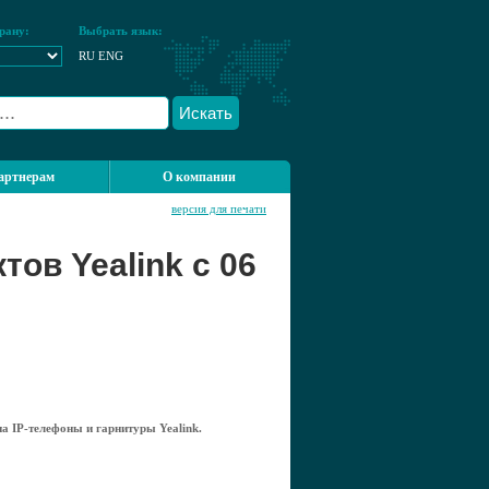
рану:
Выбрать язык:
RU
ENG
Искать
артнерам
О компании
версия для печати
ов Yealink с 06
 IP-телефоны и гарнитуры Yealink.