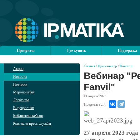
Продукты
Где купить
Поддержка
Главная
/
Пресс-центр
/
Новости
Акции
Вебинар "Р
Новости
Fanvil"
Новинки
Мероприятия
11
апреля'2023
Логотипы
Поделиться:
Видеоролики
Библиотека кейсов
Контакты пресс-службы
27 апреля 2023 года