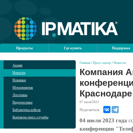
Продукты
Где купить
Поддержка
Главная
/
Пресс-центр
/
Новости
Акции
Компания А
Новости
конференци
Новинки
Мероприятия
Краснодаре
Логотипы
07
июля'2023
Видеоролики
Поделиться:
Библиотека кейсов
Контакты пресс-службы
04 июля 2023 года
со
конференции "Телеф