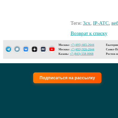
Теги:
3cx
,
IP-АТС
,
ве
Возврат к списку
Москва:
+7 (495) 665-2644
Екатерин
Москва:
+7 (495) 926-2644
Санкт-Пе
Казань:
+7 (843) 558-0068
Ростов-н
Подписаться на рассылку