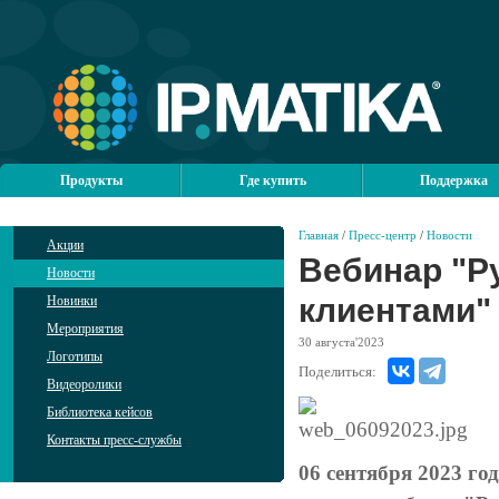
Продукты
Где купить
Поддержка
Главная
/
Пресс-центр
/
Новости
Акции
Вебинар "Р
Новости
клиентами"
Новинки
Мероприятия
30
августа'2023
Логотипы
Поделиться:
Видеоролики
Библиотека кейсов
Контакты пресс-службы
06 сентября 2023 го