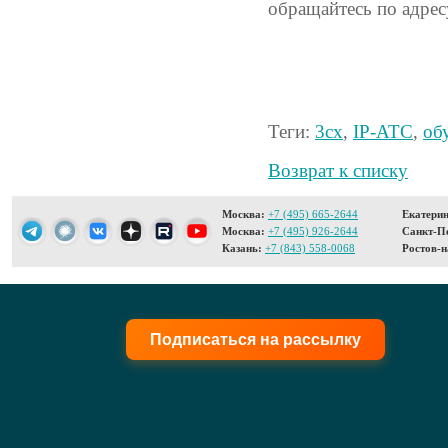
обращайтесь по адре
Теги:
3cx
,
IP-АТС
,
об
Возврат к списку
Москва:
+7 (495) 665-2644
Екатерин
Москва:
+7 (495) 926-2644
Санкт-Пе
Казань:
+7 (843) 558-0068
Ростов-н
Подписаться на рассылку