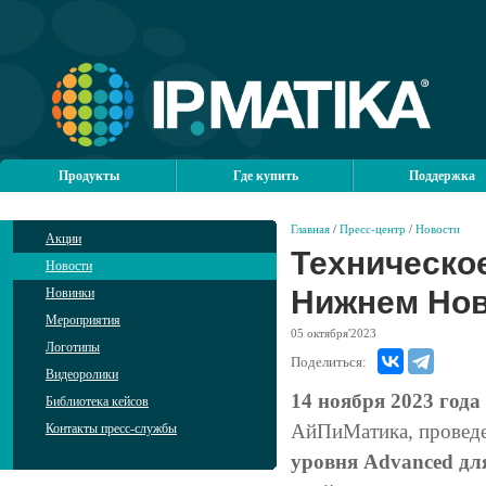
Продукты
Где купить
Поддержка
Главная
/
Пресс-центр
/
Новости
Акции
Техническое
Новости
Нижнем Нов
Новинки
Мероприятия
05
октября'2023
Логотипы
Поделиться:
Видеоролики
14 ноября 2023 года
Библиотека кейсов
АйПиМатика, провед
Контакты пресс-службы
уровня Advanced дл