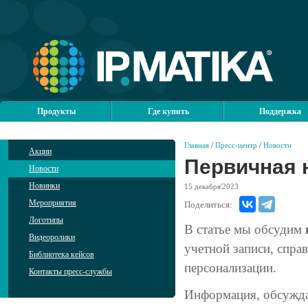
Продукты
Где купить
Поддержка
Главная
/
Пресс-центр
/
Новости
Акции
Первичная н
Новости
Новинки
15
декабря'2023
Мероприятия
Поделиться:
Логотипы
В статье мы обсудим
Видеоролики
учетной записи, спра
Библиотека кейсов
персонализации.
Контакты пресс-службы
Информация, обсуждаем