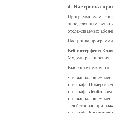
4. Настройка пр
Программируемые кла
определенным функция
отслеживаемых абоне
Настройка программи
Веб-интерфейс:
Клав
Модуль расширения
Выберите нужную кла
в выпадающем ме
в графе
Номер
введ
в графе
Лейбл
введ
в выпадающем ме
задействован при наж
в графе
Расширени