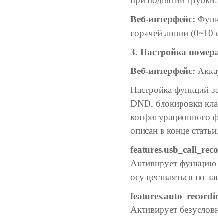
при поднятии трубки.
Веб-интерфейс:
Функц
горячей линии (0~10 
3. Настройка номер
Веб-интерфейс:
Аккау
Настройка функций з
DND, блокировки кла
конфигурационного ф
описан в конце стать
features.usb_call_rec
Активирует функцию з
осуществляться по за
features.auto_recordi
Активирует безусловн