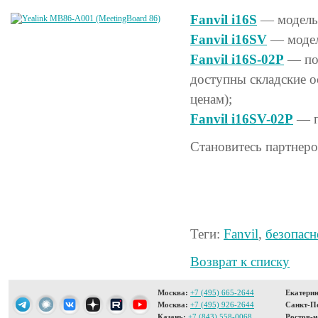
Fanvil i16S
— модель 
Fanvil i16SV
— модел
Fanvil i16S-02P
— пос
доступны складские 
ценам);
Fanvil i16SV-02P
— п
Становитесь партнер
Теги:
Fanvil
,
безопасн
Возврат к списку
Москва:
+7 (495) 665-2644
Екатерин
Москва:
+7 (495) 926-2644
Санкт-Пе
Казань:
+7 (843) 558-0068
Ростов-н