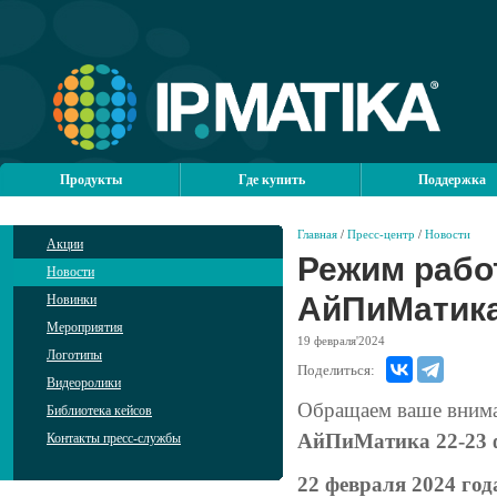
Продукты
Где купить
Поддержка
Главная
/
Пресс-центр
/
Новости
Акции
Режим рабо
Новости
АйПиМатика
Новинки
Мероприятия
19
февраля'2024
Логотипы
Поделиться:
Видеоролики
Обращаем ваше вним
Библиотека кейсов
АйПиМатика 22-23 ф
Контакты пресс-службы
22 февраля 2024 год