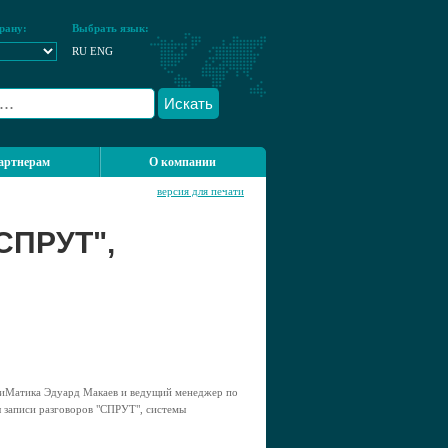
рану:
Выбрать язык:
RU
ENG
Искать
артнерам
О компании
версия для печати
СПРУТ",
ПиМатика Эдуард Макаев и ведущий менеджер по
ы записи разговоров "СПРУТ", системы