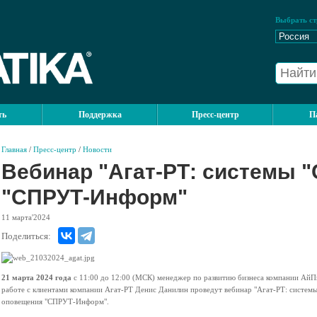
Выбрать ст
ть
Поддержка
Пресс-центр
П
Главная
/
Пресс-центр
/
Новости
Вебинар "Агат-РТ: системы "
"СПРУТ-Информ"
11
марта'2024
Поделиться:
21 марта 2024 года
с 11:00 до 12:00 (МСК) менеджер по развитию бизнеса компании Ай
работе с клиентами компании Агат-РТ Денис Данилин проведут вебинар "Агат-РТ: систем
оповещения "СПРУТ-Информ".