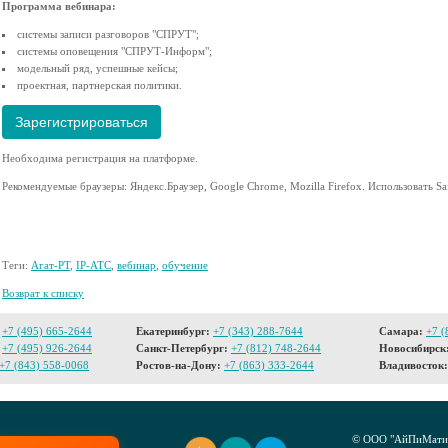
Программа вебинара:
системы записи разговоров "СПРУТ";
системы оповещения "СПРУТ-Информ";
модельный ряд, успешные кейсы;
проектная, партнерская политики.
Зарегистрироваться
Необходима регистрация на платформе.
Рекомендуемые браузеры: Яндекс.Браузер, Google Chrome, Mozilla Firefox. Использовать Safa
Теги:
Агат-РТ
,
IP-АТС
,
вебинар
,
обучение
Возврат к списку
+7 (495) 665-2644
Екатеринбург:
+7 (343) 288-7644
Самара:
+7 (
+7 (495) 926-2644
Санкт-Петербург:
+7 (812) 748-2644
Новосибирск
+7 (843) 558-0068
Ростов-на-Дону:
+7 (863) 333-2644
Владивосток:
© ООО "АйПиМатик