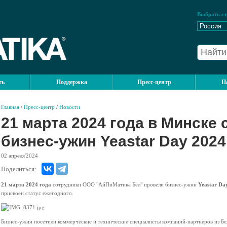
Выбрать ст
ть
Поддержка
Пресс-центр
П
Главная
/
Пресс-центр
/
Новости
21 марта 2024 года в Минске
бизнес-ужин Yeastar Day 2024
02
апреля'2024
Поделиться:
21 марта 2024 года
сотрудники ООО "АйПиМатика Бел" провели бизнес-ужин
Yeastar Da
присвоен статус ежегодного.
Бизнес-ужин посетили коммерческие и технические специалисты компаний-партнеров из Бе