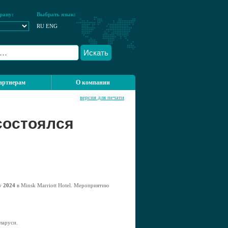
рану:
Выбрать язык:
RU
ENG
Искать
артнерам
О компании
версия для печати
 состоялся
y 2024
в Minsk Marriott Hotel. Мероприятию
ларуси.