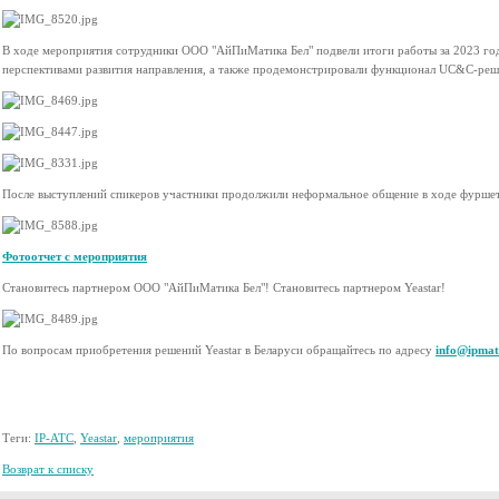
В ходе мероприятия сотрудники ООО "АйПиМатика Бел" подвели итоги работы за 2023 год,
перспективами развития направления, а также продемонстрировали функционал UC&C-реше
После выступлений спикеров участники продолжили неформальное общение в ходе фуршет
Фотоотчет с мероприятия
Становитесь партнером ООО "АйПиМатика Бел"! Становитесь партнером Yeastar!
По вопросам приобретения решений Yeastar в Беларуси обращайтесь по адресу
info@ipmat
Теги:
IP-АТС
,
Yeastar
,
мероприятия
Возврат к списку