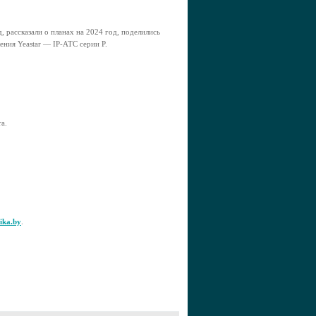
 рассказали о планах на 2024 год, поделились
ния Yeastar — IP-АТС серии P.
а.
ika.by
.