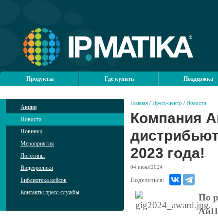
Продукты
Где купить
Поддержка
Главная
/
Пресс-центр
/
Новости
Акции
Компания А
Новости
дистрибьюто
Новинки
Мероприятия
2023 года!
Логотипы
04
июня'2024
Видеоролики
Поделиться:
Библиотека кейсов
Контакты пресс-службы
По р
АйПи