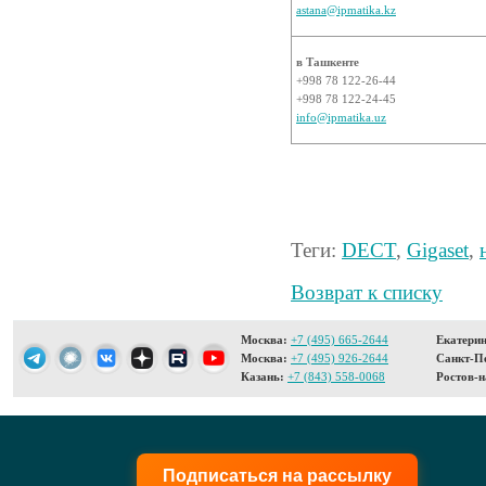
astana@ipmatika.kz
в Ташкенте
+998 78 122-26-44
+998 78 122-24-45
info@ipmatika.uz
Теги:
DECT
,
Gigaset
,
Возврат к списку
Москва:
+7 (495) 665-2644
Екатерин
Москва:
+7 (495) 926-2644
Санкт-Пе
Казань:
+7 (843) 558-0068
Ростов-н
Подписаться на рассылку