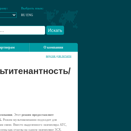
рану:
Выбрать язык:
RU
ENG
Искать
артнерам
О компании
версия для печати
ьтитенантность/
компания
. Этот
режим предоставляет
X.
Режим мультикомпании подходит для
ам связи. Вместо выделенного экземпляра АТС,
оены как отделы на одном экземпляре 3CX.