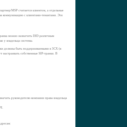
партнер/MSP считается клиентом, а отдельные
 за коммуникацию с клиентами-тенантами. Эти
транка можно назначить DID различным
ко у владельца системы.
анки должны быть поддерживаемыми в 3CX (в
ут настраивать собственные SIP-транки. В
азначить руководителю компании права владельца
I.
дресам: