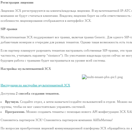
Регистрация лицензии
Лицензии 3CX регистрируются на клиента/владельца лицензии. В мультитенантной IP-АТС 
компании не будут считаться клиентами. Владелец лицензии берет на себя ответственность
особенности лицензирования отображаются в интерфейсе 3CX.
SIP-транки
Мультитенантная 3CX поддерживает все транки, включая транки Generic. Для одного SIP-
добавочным номерам и очередям для разных тенантов. Однако такая возможность есть толь
Если партнер планирует разрешить тенантам настраивать собственные SIP-транки, эти тр
частности, учитывать параметр “rinstance”). По умолчанию владельцы групп сейчас не мог
будущем работа с транками будет настраиваться на уровне всей системы.
Настройка мультитенантной 3CX
Инструкция по настройке мультитенантной 3CX
Доступны
2 способа создания тенантов.
Вручную.
Создайте отдел, а затем назначьте/создайте пользователей в отделе. Можно н
группы, чтобы он мог самостоятельно управлять системой.
Программно.
Можно создавать тенанты с помощью нового API конфигурации 3CX XAP
Становитесь партнером 3CX! Становитесь партнером компании АйПиМатика!
По вопросам приобретения лицензий коммуникационной платформы 3CX обращайтесь по а