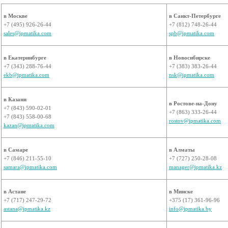
в Москве
в Санкт-Петербурге
+7 (495) 926-26-44
+7 (812) 748-26-44
sales@ipmatika.com
spb@ipmatika.com
в Екатеринбурге
в Новосибирске
+7 (343) 288-76-44
+7 (383) 383-26-44
ekb@ipmatika.com
nsk@ipmatika.com
в Казани
в Ростове-на-Дону
+7 (843) 590-02-01
+7 (863) 333-26-44
+7 (843) 558-00-68
rostov@ipmatika.com
kazan@ipmatika.com
в Самаре
в Алматы
+7 (846) 211-55-10
+7 (727) 250-28-08
samara@ipmatika.com
manager@ipmatika.kz
в Астане
в Минске
+7 (717) 247-29-72
+375 (17) 361-96-96
astana@ipmatika.kz
info@ipmatika.by