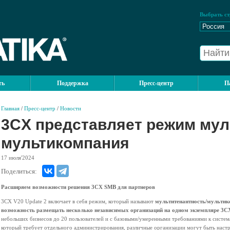
Выбрать ст
ть
Поддержка
Пресс-центр
П
Главная
/
Пресс-центр
/
Новости
3CX представляет режим мул
мультикомпания
17
июля'2024
Поделиться:
Расширяем возможности решения 3CX SMB для партнеров
3CX V20 Update 2 включает в себя режим, который называют
мультитенантность/мульти
возможность размещать несколько независимых организаций на одном экземпляре 3C
небольших бизнесов до 20 пользователей и с базовыми/умеренными требованиями к систем
который требует отдельного администрирования, различные организации могут быть настр