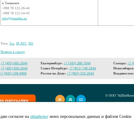
в Ташкенте
+998 78 122-26-44
+998 78 122-24-45
info@ipmatika.uz
Теги:
3cx
,
IP-АТС
,
ПО
Возврат к списку
+7 (495) 665-2644
Екатеринбург:
+7 (343) 288-7644
Самара:
+7 (
+7 (495) 926-2644
Санкт-Петербург:
+7 (812) 748-2644
Новосибирск
+7 (843) 558-0068
Ростов-на-Дону:
+7 (863) 333-2644
Владивосток:
© ООО "АйПиМатик
на рассылку
Создание сайта -
I
даю согласие на
обработку
моих персональных данных и файлов Cookie.