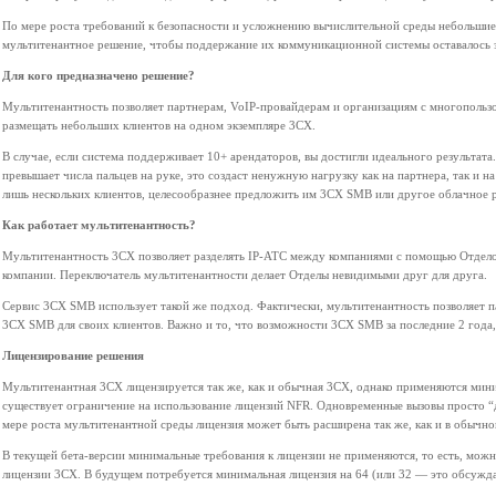
По мере роста требований к безопасности и усложнению вычислительной среды небольши
мультитенантное решение, чтобы поддержание их коммуникационной системы оставалось 
Для кого предназначено решение?
Мультитенантность позволяет партнерам, VoIP-провайдерам и организациям с многопользов
размещать небольших клиентов на одном экземпляре 3CX.
В случае, если система поддерживает 10+ арендаторов, вы достигли идеального результата
превышает числа пальцев на руке, это создаст ненужную нагрузку как на партнера, так и
лишь нескольких клиентов, целесообразнее предложить им 3CX SMB или другое облачное 
Как работает мультитенантность?
Мультитенантность 3CX позволяет разделять IP-АТС между компаниями с помощью Отдел
компании. Переключатель мультитенантности делает Отделы невидимыми друг для друга.
Сервис 3CX SMB использует такой же подход. Фактически, мультитенантность позволяет 
3CX SMB для своих клиентов. Важно и то, что возможности 3CX SMB за последние 2 года,
Лицензирование решения
Мультитенантная 3CX лицензируется так же, как и обычная 3CX, однако применяются мини
существует ограничение на использование лицензий NFR. Одновременные вызовы просто 
мере роста мультитенантной среды лицензия может быть расширена так же, как и в обычно
В текущей бета-версии минимальные требования к лицензии не применяются, то есть, мож
лицензии 3CX. В будущем потребуется минимальная лицензия на 64 (или 32 — это обсужд