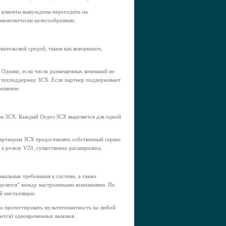
е клиенты вынуждены переходить на
экономически целесообразным.
ательской средой, таким как коворкинги,
. Однако, если число размещенных компаний не
 на техподдержку 3CX. Если партнер поддерживает
решение.
ов 3CX. Каждый Отдел 3CX выделяется для одной
партнерам 3CX предоставлять собственный сервис
 к релизу V20, существенно расширились.
мальные требования к системе, а также
“делятся” между настроенными компаниями. По
й инсталляции.
но протестировать мультитенантность на любой
ается) одновременных вызовов.