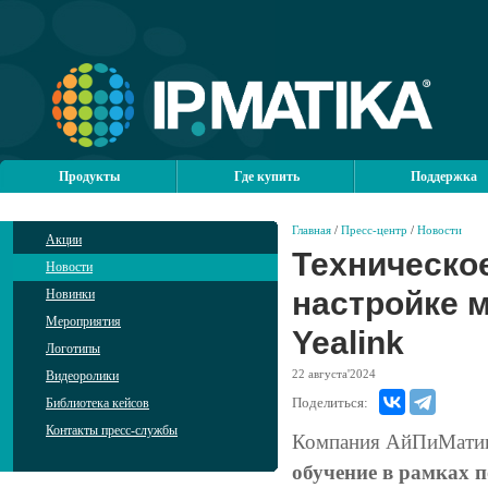
Продукты
Где купить
Поддержка
Главная
/
Пресс-центр
/
Новости
Акции
Техническое
Новости
настройке 
Новинки
Мероприятия
Yealink
Логотипы
22
августа'2024
Видеоролики
Поделиться:
Библиотека кейсов
Контакты пресс-службы
Компания АйПиМатика
обучение в рамках п