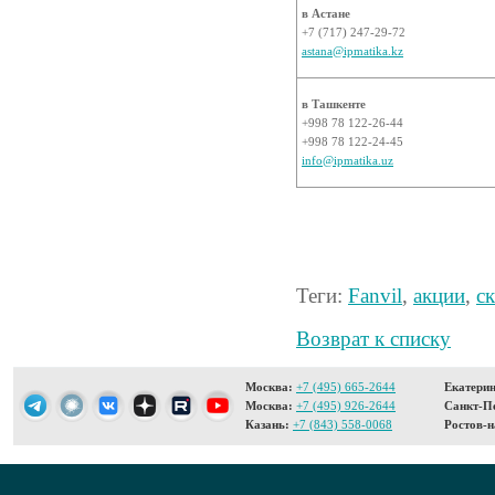
в Астане
+7 (717) 247-29-72
astana@ipmatika.kz
в Ташкенте
+998 78 122-26-44
+998 78 122-24-45
info@ipmatika.uz
Теги:
Fanvil
,
акции
,
с
Возврат к списку
Москва:
+7 (495) 665-2644
Екатерин
Москва:
+7 (495) 926-2644
Санкт-Пе
Казань:
+7 (843) 558-0068
Ростов-н