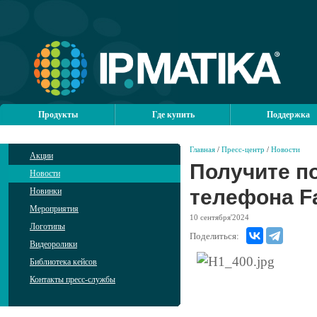
Продукты
Где купить
Поддержка
Главная
/
Пресс-центр
/
Новости
Акции
Получите п
Новости
телефона Fa
Новинки
Мероприятия
10
сентября'2024
Логотипы
Поделиться:
Видеоролики
Библиотека кейсов
Контакты пресс-службы